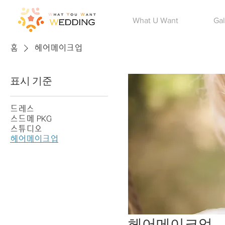
Main
What U Want
Gal
홈
헤어메이크업
표시 기준
드레스
스드메 PKG
스튜디오
헤어메이크업
헤어메이크업