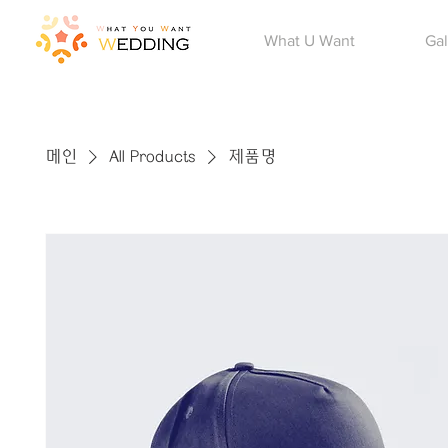
Main
What U Want
Gal
메인
All Products
제품명